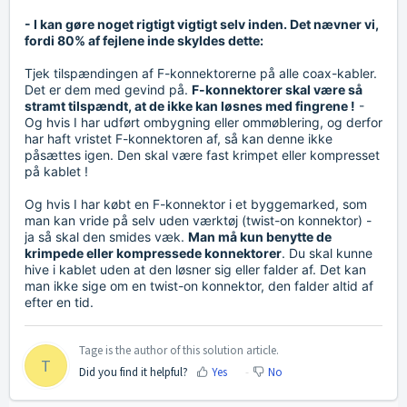
- I kan gøre noget rigtigt vigtigt selv inden. Det nævner vi,
fordi 80% af fejlene inde skyldes dette:
Tjek tilspændingen af F-konnektorerne på alle coax-kabler.
Det er dem med gevind på.
F-konnektorer skal være så
stramt tilspændt, at de ikke kan løsnes med fingrene !
-
Og hvis I har udført ombygning eller ommøblering, og derfor
har haft vristet F-konnektoren af, så kan denne ikke
påsættes igen. Den skal være fast krimpet eller kompresset
på kablet !
Og hvis I har købt en F-konnektor i et byggemarked, som
man kan vride på selv uden værktøj (twist-on konnektor) -
ja så skal den smides væk.
Man må kun benytte de
krimpede eller kompressede konnektorer
. Du skal kunne
hive i kablet uden at den løsner sig eller falder af. Det kan
man ikke sige om en twist-on konnektor, den falder altid af
efter en tid.
Tage is the author of this solution article.
T
Did you find it helpful?
Yes
No